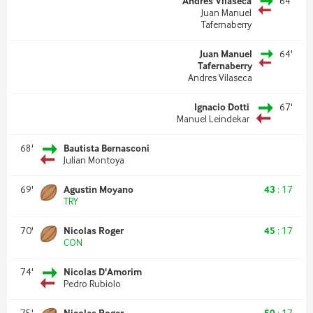
Andres Vilaseca
64
'
Juan Manuel
Tafernaberry
Juan Manuel
64
'
Tafernaberry
Andres Vilaseca
Ignacio Dotti
67
'
Manuel Leindekar
68
'
Bautista Bernasconi
Julian Montoya
69
'
Agustin Moyano
43
:
17
TRY
70
'
Nicolas Roger
45
:
17
CON
74
'
Nicolas D'Amorim
Pedro Rubiolo