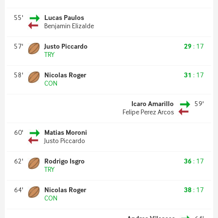
55
'
Lucas Paulos
Benjamin Elizalde
57
'
Justo Piccardo
29
:
17
TRY
58
'
Nicolas Roger
31
:
17
CON
Icaro Amarillo
59
'
Felipe Perez Arcos
60
'
Matias Moroni
Justo Piccardo
62
'
Rodrigo Isgro
36
:
17
TRY
64
'
Nicolas Roger
38
:
17
CON