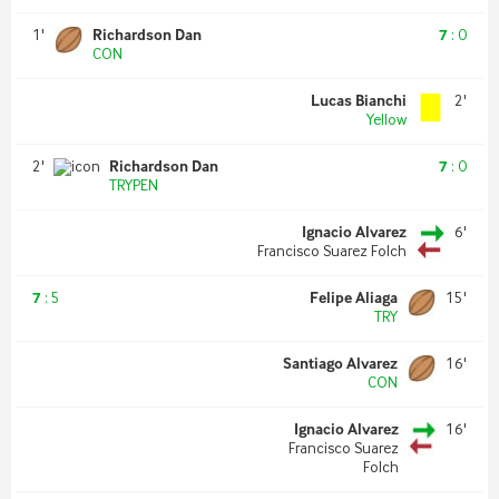
1
'
Richardson Dan
7
:
0
CON
Lucas Bianchi
2
'
Yellow
2
'
Richardson Dan
7
:
0
TRYPEN
Ignacio Alvarez
6
'
Francisco Suarez Folch
7
:
5
Felipe Aliaga
15
'
TRY
Santiago Alvarez
16
'
CON
Ignacio Alvarez
16
'
Francisco Suarez
Folch