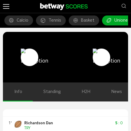
Calcio
Tennis
Basket
Unione 
Info
Standing
H2H
News
1
'
Richardson Dan
5
:
0
TRY