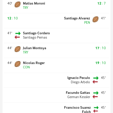
40
'
Matias Moroni
12
:
7
TRY
12
:
10
Santiago Alvarez
41
'
PEN
41
'
Santiago Cordero
Santiago Pernas
44
'
Julian Montoya
17
:
10
TRY
44
'
Nicolas Roger
19
:
10
CON
Ignacio Peculo
45
'
Diego Arbelo
Facundo Gattas
45
'
German Kessler
Francisco Suarez
45
'
Folch