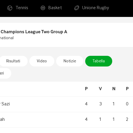
Tennis
Basket
Unione Rugby
 Champions League Two Group A
national
Risultati
Video
Notizie
Tabella
ri
P
V
N
P
 Sazi
4
3
1
0
rah
4
1
1
2