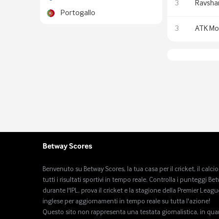
3
Ravsha
Portogallo
3
ATK Mo
Betway Scores
Benvenuto su Betway Scores, la tua casa per il cricket, il calcio
tutti i risultati sportivi in ​​tempo reale. Controlla i punteggi Be
durante l'IPL, prova il cricket e la stagione della Premier Leagu
inglese per aggiornamenti in tempo reale su tutta l'azione!
Questo sito non rappresenta una testata giornalistica, in qu