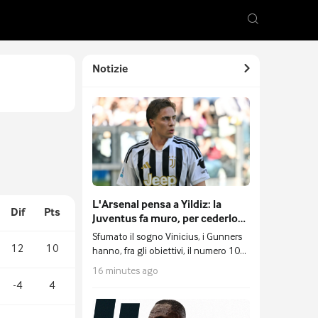
Notizie
L'Arsenal pensa a Yildiz: la
Dif
Pts
Juventus fa muro, per cederlo
serve un'offerta molto
Sfumato il sogno Vinicius, i Gunners
superiore ai 100 milioni
12
10
hanno, fra gli obiettivi, il numero 10
della Juventus
16 minutes ago
-4
4