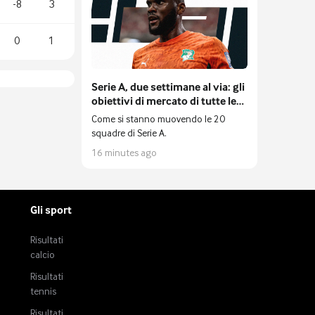
-8
3
0
1
Serie A, due settimane al via: gli
obiettivi di mercato di tutte le
squadre prima della 1a giornata
Come si stanno muovendo le 20
di campionato
squadre di Serie A.
16 minutes ago
Gli sport
Risultati
calcio
Risultati
tennis
Risultati