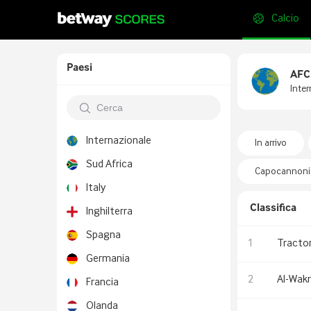
Calcio
Paesi
AFC
Inter
Internazionale
In arrivo
Sud Africa
Capocannonie
Italy
Classifica
Inghilterra
Spagna
1
Tractor
Germania
2
Al-Wak
Francia
Olanda