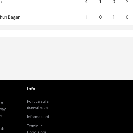
n
4
1
0
3
hun Bagan
1
0
1
0
Info
Politica sulla
 e
riservatezza
tway
e
Informazioni
Termini e
anto
Condizioni