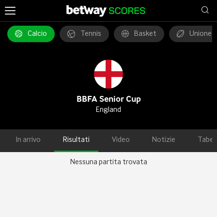
Calcio
Tennis
Basket
Unione 
BBFA Senior Cup
England
In arrivo
Risultati
Video
Notizie
Tabel
Nessuna partita trovata