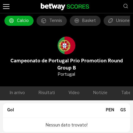
Calcio
Tennis
Basket
Unione 
Campeonato de Portugal Prio Promotion Round
Group B
Portugal
In arrivo
Risultati
Video
Notizie
Tabel
Gol
PEN
GS
Nessun dato trovato!