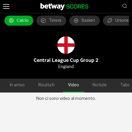
Calcio
Tennis
Basket
Unione 
Central League Cup Group 2
England
In arrivo
Risultati
Video
Notizie
Tabel
Non ci sono video al momento.