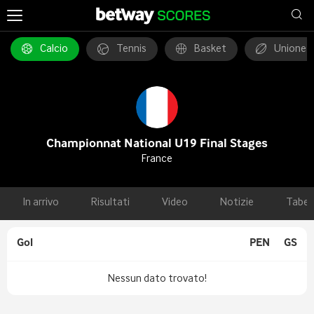
Calcio
Tennis
Basket
Unione 
Championnat National U19 Final Stages
France
In arrivo
Risultati
Video
Notizie
Tabel
Gol
PEN
GS
Nessun dato trovato!