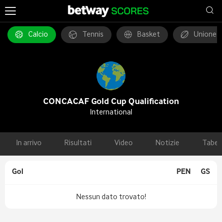
Calcio
Tennis
Basket
Unione 
CONCACAF Gold Cup Qualification
International
In arrivo
Risultati
Video
Notizie
Tabel
Gol
PEN
GS
Nessun dato trovato!