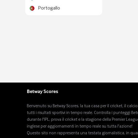
Portogallo
Betway Scores
Benvenuto su Betway Scores, la tua casa per il cricket, il calcio
tutti i risultati sportivi in ​​tempo reale. Controlla i punteggi Be
durante l'IPL, prova il cricket e la stagione della Premier Leagu
inglese per aggiornamenti in tempo reale su tutta l'azione!
Questo sito non rappresenta una testata giornalistica, in qu