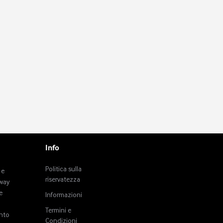
Info
Politica sulla
 e
riservatezza
tway
e
Informazioni
Termini e
anto
Condizioni