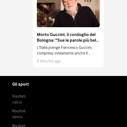
compagno nel vivaio viola Costantino
Favasuli.
Morto Guccini, il cordoglio del
Bologna: "Sue le parole più belle
per raccontare la nostra città"
L'Italia piange Francesco Guccini,
compreso ovviamente anche il
mondo del calcio.
9 minutes ago
Gli sport
Risultati
calcio
Risultati
tennis
Risultati