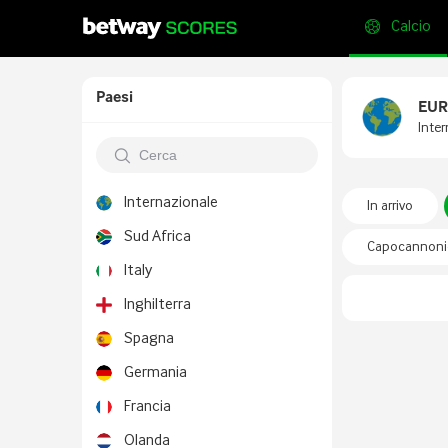
Calcio
Paesi
EURO
Inter
Internazionale
In arrivo
Sud Africa
Capocannonie
Italy
Inghilterra
Spagna
Germania
Francia
Olanda