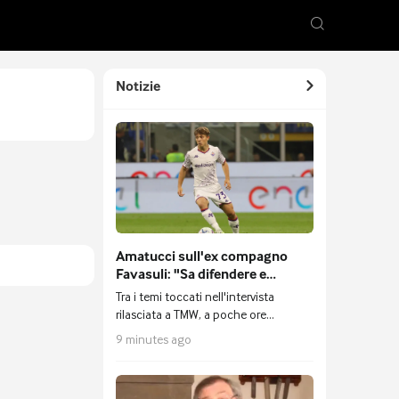
Notizie
Amatucci sull'ex compagno
Favasuli: "Sa difendere e
attaccare, si è meritato il
Tra i temi toccati nell'intervista
Napoli"
rilasciata a TMW, a poche ore
dall'amichevole contro la sua
9 minutes ago
Fiorentina, Lorenzo Amatucci ha
commentato anche l'imminente
trasferimento al Napoli del suo ex