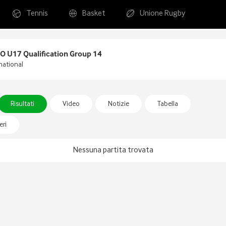
Tennis
Basket
Unione Rugby
 U17 Qualification Group 14
national
Risultati
Video
Notizie
Tabella
ri
Nessuna partita trovata