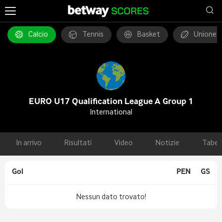
Calcio
Tennis
Basket
Unione 
EURO U17 Qualification League A Group 1
International
In arrivo
Risultati
Video
Notizie
Tabel
Gol
PEN
GS
Nessun dato trovato!