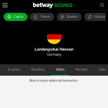
Calcio
Tennis
Basket
Unione 
Landespokal Hessen
Germany
In arrivo
Risultati
Video
Notizie
Tabel
Non ci sono video al momento.