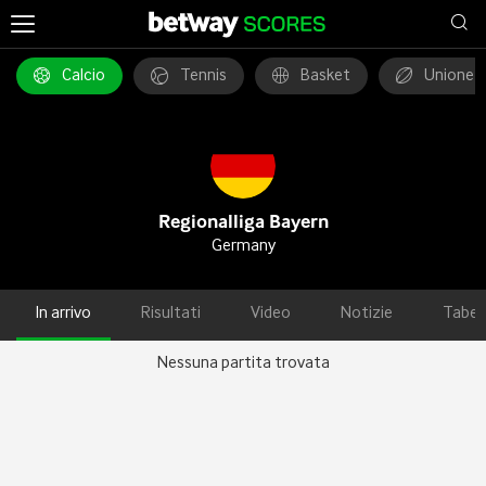
Calcio
Tennis
Basket
Unione 
Regionalliga Bayern
Germany
In arrivo
Risultati
Video
Notizie
Tabel
Nessuna partita trovata