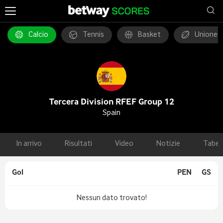
Calcio
Tennis
Basket
Unione 
Tercera Division RFEF Group 12
Spain
In arrivo
Risultati
Video
Notizie
Tabel
Gol
PEN
GS
Nessun dato trovato!