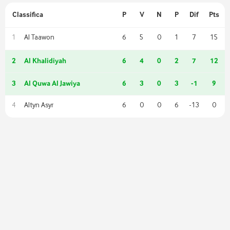
Classifica
P
V
N
P
Dif
Pts
Al Taawon
6
5
0
1
7
15
1
2
Al Khalidiyah
6
4
0
2
7
12
3
Al Quwa Al Jawiya
6
3
0
3
-1
9
Altyn Asyr
6
0
0
6
-13
0
4