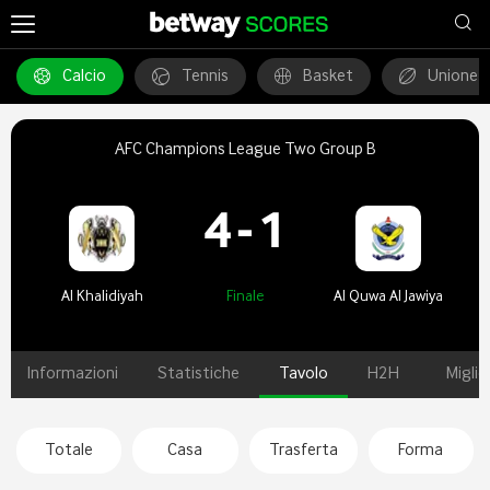
Calcio
Tennis
Basket
Unione 
AFC Champions League Two Group B
4
-
1
Al Khalidiyah
Finale
Al Quwa Al Jawiya
Informazioni
Statistiche
Tavolo
H2H
Miglio
Totale
Casa
Trasferta
Forma