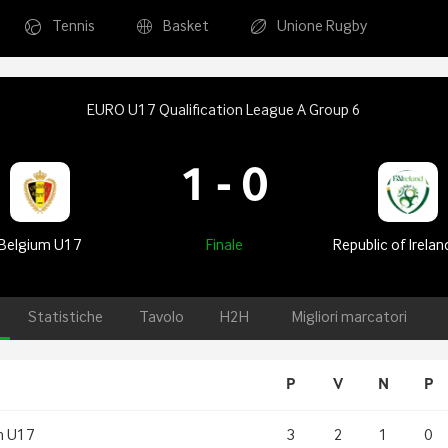
Tennis
Basket
Unione Rugby
EURO U17 Qualification League A Group 6
1
-
0
Belgium U17
Finale
Republic of Irela
Statistiche
Tavolo
H2H
Migliori marcatori
P
V
N
P
m U17
3
2
1
0