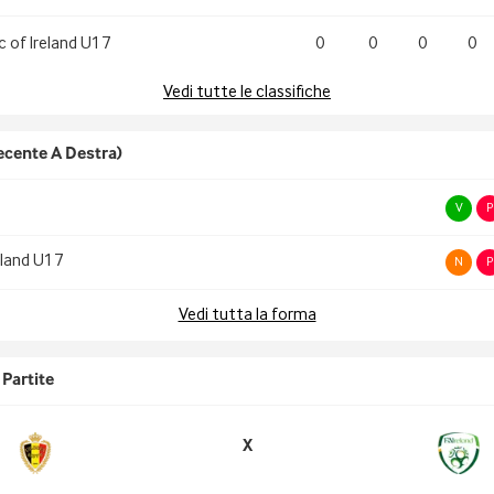
c of Ireland U17
0
0
0
0
Vedi tutte le classifiche
ecente A Destra)
V
P
eland U17
N
P
Vedi tutta la forma
Partite
X