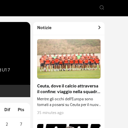
Notizie
nd U17
Ceuta, dove il calcio attraversa
il confine: viaggio nella squadra
che gioca tra Europa e Africa
Mentre gli occhi dell'Europa sono
tornati a posarsi su Ceuta per il nuovo
Dif
Pts
e massiccio afflusso di migranti
35 minutes ago
provenienti dal Marocco, la piccola
enclave spagnola nel Nordafrica è
2
7
tornata a essere ciò che è da sempre: