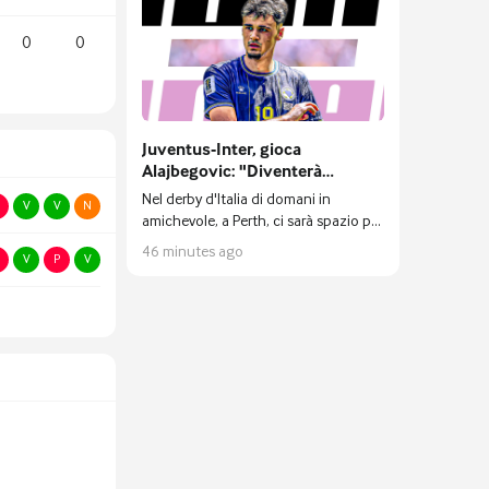
il simbolo di una frontiera.
0
0
Juventus-Inter, gioca
Alajbegovic: "Diventerà
indispensabile per Spalletti". La
Nel derby d'Italia di domani in
V
V
N
posizione in campo e la
amichevole, a Perth, ci sarà spazio per
probabile formazione dei
l'esordio in bianconero del giovane
46 minutes ago
bianconeri
V
P
V
talento bosniaco