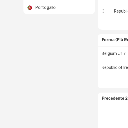
Portogallo
3
Republi
Forma (più R
Belgium U17
Republic of Ir
Precedente
2