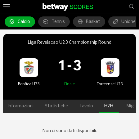
Calcio
Tennis
Basket
Unione 
Liga Revelacao U23 Championship Round
1
-
3
Benfica U23
Finale
Torreense U23
Informazioni
Statistiche
Tavolo
H2H
Miglio
Non ci sono dati disponibili.