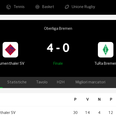
Tennis
Basket
Unione Rugby
Oberliga Bremen
4
-
0
umenthaler SV
Finale
TuRa Breme
Statistiche
Tavolo
H2H
Migliori marcatori
P
V
N
P
thaler SV
30
14
4
12