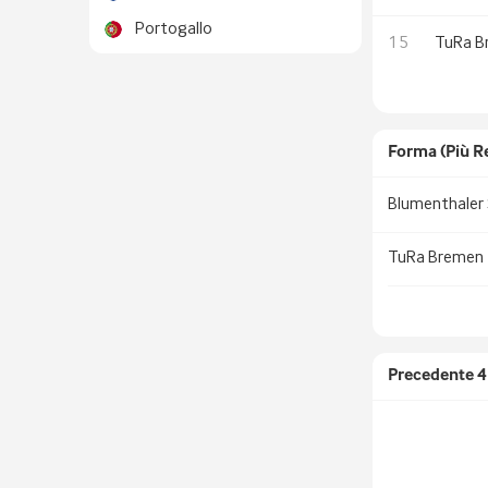
Portogallo
15
TuRa B
Forma (più R
Blumenthaler
TuRa Bremen
Precedente
4