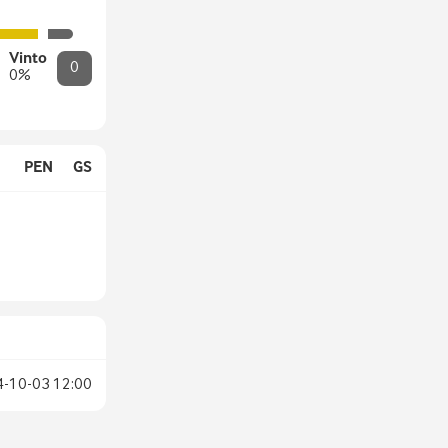
perchè dobbiamo dominare le partite
per vincere, siamo il Milan e abbiamo
le capacità per farlo. Ho grande
Vinto
0
rispetto per il mister, che in Italia ha
0
%
vinto tantissimo. Credo che ognuno
abbia le proprie idee e il proprio modo
di esprimere il calcio, va bene così”.
Foto: sito Milan L'articolo Jashari: “Si
PEN
GS
respira aria nuova. Mi piace il calcio di
dominio che vuole Amorim” proviene
da Alfredo Pedullà.
4-10-03
12:00