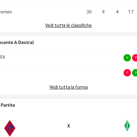
remen
30
9
4
17
Vedi tutte le classifiche
ecente A Destra)
 SV
V
P
P
V
Vedi tutta la forma
Partite
X