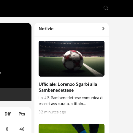
Notizie
n
Ufficiale: Lorenzo Sgarbi alla
Sambenedettese
La U.S. Sambenedettese comunica di
essersi assicurata, a titolo
temporaneo, il diritto alle prestazioni
32 minutes ago
Dif
Pts
sportive del calciatore classe 2001
Lorenzo Sgarbi proveniente dall’SSC
Napoli. Attaccante nativo di Bolzano,
8
46