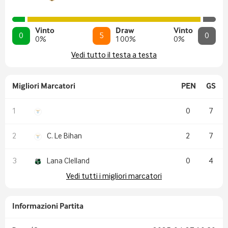
Vinto
Draw
Vinto
0
5
0
0
%
100
%
0
%
Vedi tutto il testa a testa
Migliori Marcatori
PEN
GS
0
7
C. Le Bihan
2
7
Lana Clelland
0
4
Vedi tutti i migliori marcatori
Informazioni Partita