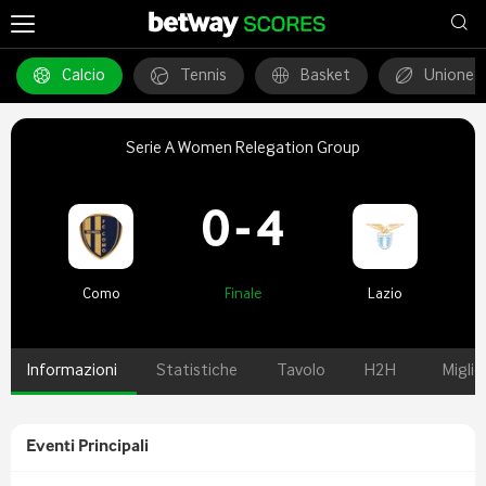
Calcio
Tennis
Basket
Unione 
Serie A Women Relegation Group
0
-
4
Como
Finale
Lazio
Informazioni
Statistiche
Tavolo
H2H
Miglio
Eventi Principali