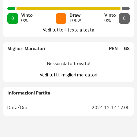
Vinto
Draw
Vinto
0
1
0
0
%
100
%
0
%
Vedi tutto il testa a testa
Migliori Marcatori
PEN
GS
Nessun dato trovato!
Vedi tutti i migliori marcatori
Informazioni Partita
Data/Ora
2024-12-14
12:00