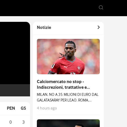
Notizie
Calciomercato no stop -
Indiscrezioni, trattative e
retroscena del 6 agosto
MILAN, NO A 35 MILIONI DI EURO DAL
GALATASARAY PER LEAO. ROMA,
PELLEGRINI RINNOVA. COMO, ECCO
4 hours ago
PEN
GS
COUTO. GENOA, C'È SOW.
0
3