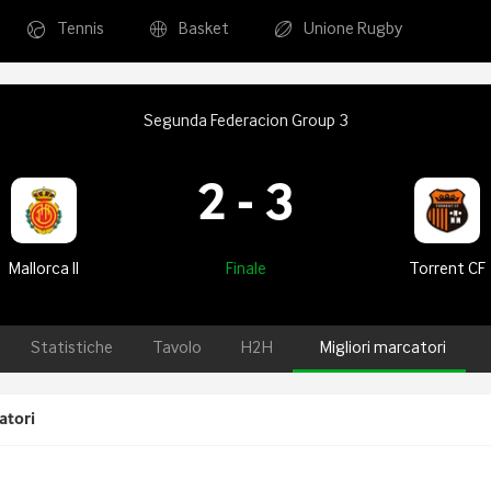
Tennis
Basket
Unione Rugby
Segunda Federacion Group 3
2
-
3
Mallorca II
Finale
Torrent CF
Statistiche
Tavolo
H2H
Migliori marcatori
atori