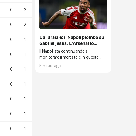
0
3
0
2
Dal Brasile: il Napoli piomba su
0
1
Gabriel Jesus. L'Arsenal lo
valuta 20 milioni di euro
Il Napoli sta continuando a
0
1
monitorare il mercato e in questo
senso rimane particolarmente attenta
5 hours ago
0
1
a quello che sta succedendo nel
domino degli attaccanti.
0
1
0
1
0
1
0
1