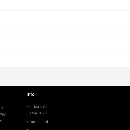
Info
Politica sulla
 e
riservatezza
tway
e
Informazioni