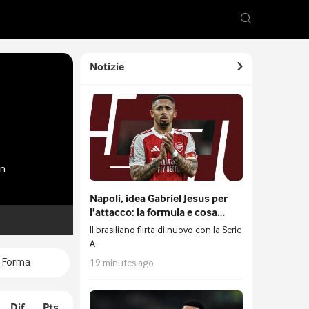
Notizie
en
Napoli, idea Gabriel Jesus per
l'attacco: la formula e cosa
serve per fargli posto,
Il brasiliano flirta di nuovo con la Serie
retroscena su Juve, Milan e
A
Como
Forma
19 minutes ago
Dif
Pts