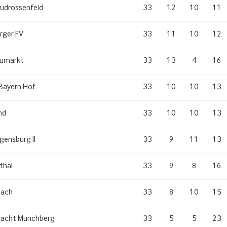
udrossenfeld
33
12
10
11
rger FV
33
11
10
12
umarkt
33
13
4
16
Bayern Hof
33
10
10
13
nd
33
10
10
13
gensburg II
33
9
11
13
thal
33
9
8
16
bach
33
8
10
15
tracht Munchberg
33
5
5
23