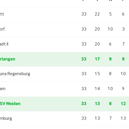
tt
33
22
5
6
orf
33
20
10
3
dt II
33
20
6
7
rlangen
33
17
8
8
tuna Regensburg
33
15
8
10
ham
33
14
10
9
SV Weiden
33
13
8
12
rnburg
33
13
7
13