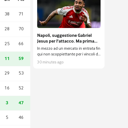
38
71
28
70
Napoli, suggestione Gabriel
Jesus per l'attacco. Ma prima
25
66
serve vendere
In mezzo ad un mercato in entrata fin
qui non scoppiettante per i vincoli da
11
59
rispettare fra entrate e uscite, in casa
30 minutes ago
Napoli ecco giungere dal Brasile una
voce di quelle suggestive.
29
53
16
52
3
47
5
46