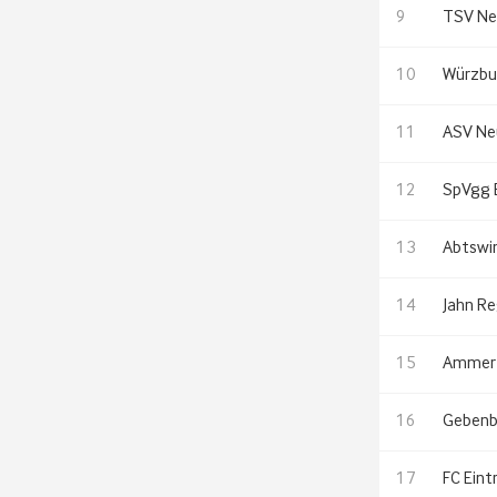
9
TSV Ne
10
Würzbu
11
ASV Ne
12
SpVgg 
13
Abtswi
14
Jahn Re
15
Ammer
16
Geben
17
FC Ein