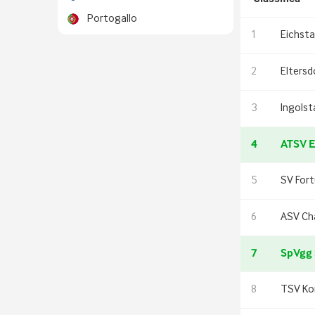
Portogallo
1
Eichsta
2
Eltersd
3
Ingolsta
4
ATSV E
5
SV For
6
ASV C
7
SpVgg 
8
TSV Ko