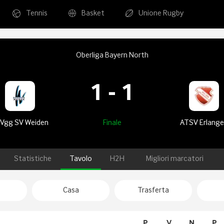
Tennis
Basket
Unione Rugby
Oberliga Bayern North
1
-
1
Vgg SV Weiden
Finale
ATSV Erlang
Statistiche
Tavolo
H2H
Migliori marcatori
Casa
Trasferta
P
V
N
P