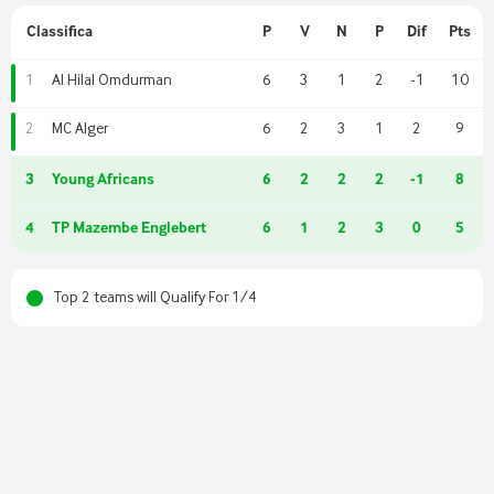
Classifica
P
V
N
P
Dif
Pts
Al Hilal Omdurman
6
3
1
2
-1
10
1
MC Alger
6
2
3
1
2
9
2
3
Young Africans
6
2
2
2
-1
8
4
TP Mazembe Englebert
6
1
2
3
0
5
Top 2 teams will Qualify For 1/4