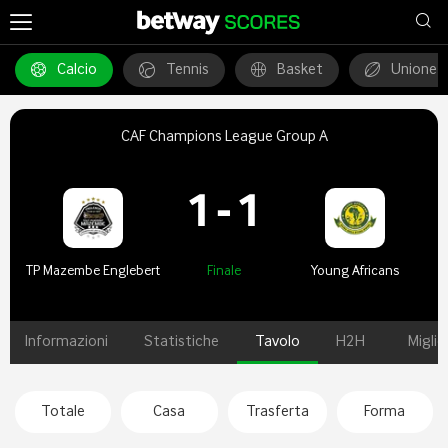
Calcio
Tennis
Basket
Unione 
CAF Champions League Group A
1
-
1
TP Mazembe Englebert
Finale
Young Africans
Informazioni
Statistiche
Tavolo
H2H
Miglio
Totale
Casa
Trasferta
Forma