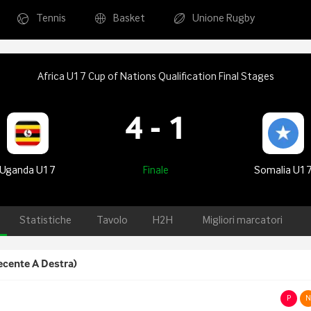
Tennis
Basket
Unione Rugby
Africa U17 Cup of Nations Qualification Final Stages
4
-
1
Uganda U17
Finale
Somalia U1
Statistiche
Tavolo
H2H
Migliori marcatori
ecente A Destra)
P
N