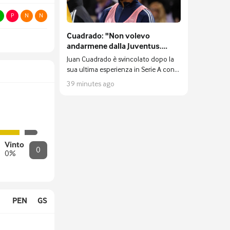
P
N
N
Cuadrado: "Non volevo
andarmene dalla Juventus.
L'Inter non è stata un
Juan Cuadrado è svincolato dopo la
tradimento"
sua ultima esperienza in Serie A con
la maglia del Pisa ed è alla ricerca di
39 minutes ago
una squadra.
Vinto
0
0
%
PEN
GS