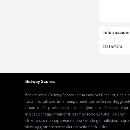
Informazioni 
Data/Ora
Betway Scores
Benvenuto su Betway Scores, la tua casa per il cricket, il calcio
tutti i risultati sportivi in ​​tempo reale. Controlla i punteggi Be
durante l'IPL, prova il cricket e la stagione della Premier Leagu
inglese per aggiornamenti in tempo reale su tutta l'azione!
Questo sito non rappresenta una testata giornalistica, in qu
viene aggiornato senza alcuna periodicità. Il sito