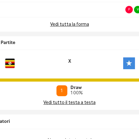
P
V
Vedi tutta la forma
Partite
X
Draw
1
100
%
Vedi tutto il testa a testa
atori