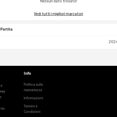
Nessun dato trovato!
Vedi tutti i migliori marcatori
Partita
202
Info
Politica sulla
 e
riservatezza
tway
e
Informazioni
Termini e
anto
Condizioni