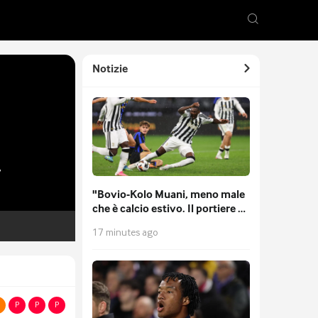
Notizie
7
"Bovio-Kolo Muani, meno male
che è calcio estivo. Il portiere è
un tema": lo Juve-Inter di
17 minutes ago
Borghi
P
P
P