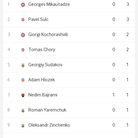
Georges Mikautadze
0
3
Pavel Sulc
0
3
Giorgi Kochorashvili
0
2
Tomas Chory
0
2
Georgiy Sudakov
0
1
Adam Hlozek
0
1
Nedim Bajrami
1
1
Roman Yaremchuk
0
1
Oleksandr Zinchenko
0
1