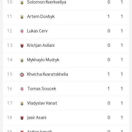
Solomon Kverkveliya
0
1
Artem Dovbyk
1
1
Lukas Cerv
0
1
Kristjan Asllani
0
1
Mykhaylo Mudryk
0
1
Khvicha Kvaratskhelia
1
1
Tomas Soucek
1
1
Vladyslav Vanat
0
1
Jasir Asani
0
1