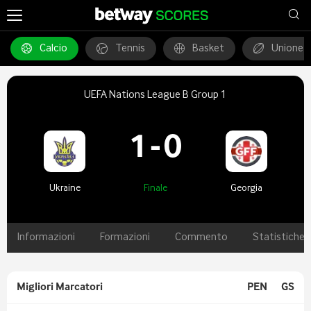
Calcio
Tennis
Basket
Unione 
UEFA Nations League B Group 1
1
-
0
Ukraine
Finale
Georgia
Informazioni
Formazioni
Commento
Statistiche
Migliori Marcatori
PEN
GS