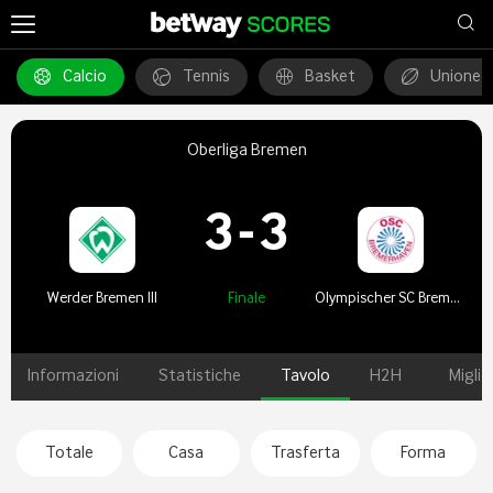
Calcio
Tennis
Basket
Unione 
Oberliga Bremen
3
-
3
Werder Bremen III
Finale
Olympischer SC Bremerhaven
Informazioni
Statistiche
Tavolo
H2H
Miglio
Totale
Casa
Trasferta
Forma