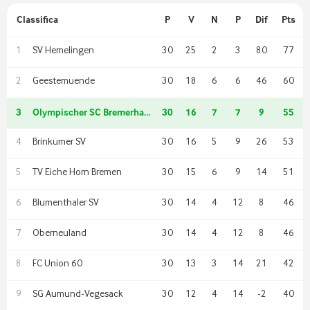
Classifica
P
V
N
P
Dif
Pts
SV Hemelingen
30
25
2
3
80
77
1
Geestemuende
30
18
6
6
46
60
2
3
Olympischer SC Bremerhaven
30
16
7
7
9
55
Brinkumer SV
30
16
5
9
26
53
4
TV Eiche Horn Bremen
30
15
6
9
14
51
5
Blumenthaler SV
30
14
4
12
8
46
6
Oberneuland
30
14
4
12
8
46
7
FC Union 60
30
13
3
14
21
42
8
SG Aumund-Vegesack
30
12
4
14
-2
40
9