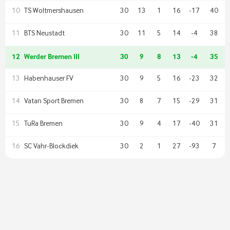
TS Woltmershausen
30
13
1
16
-17
40
10
BTS Neustadt
30
11
5
14
-4
38
11
12
Werder Bremen III
30
9
8
13
-4
35
Habenhauser FV
30
9
5
16
-23
32
13
Vatan Sport Bremen
30
8
7
15
-29
31
14
TuRa Bremen
30
9
4
17
-40
31
15
SC Vahr-Blockdiek
30
2
1
27
-93
7
16