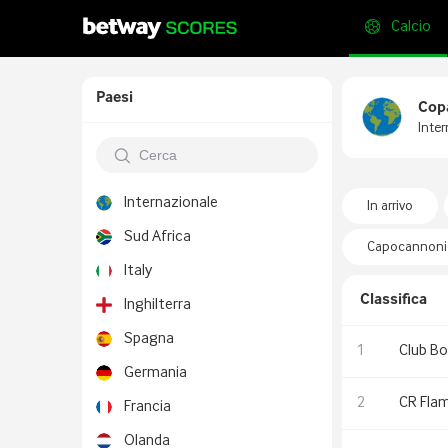
Calcio
Paesi
Copa
Inter
Internazionale
In arrivo
Sud Africa
Capocannonie
Italy
Classifica
Inghilterra
Spagna
1
Club Bo
Germania
2
CR Fla
Francia
Olanda