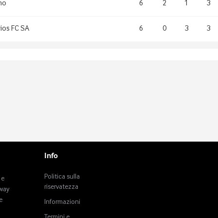
no
6
2
1
3
rios FC SA
6
0
3
3
Info
Politica sulla
 e
riservatezza
tway
e
Informazioni
Termini e