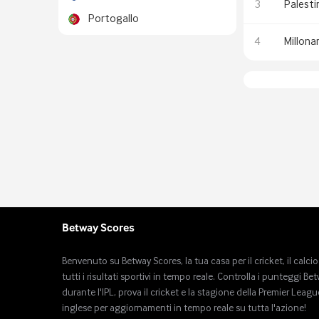
3
Palesti
Portogallo
4
Millona
Betway Scores
Benvenuto su Betway Scores, la tua casa per il cricket, il calcio
tutti i risultati sportivi in ​​tempo reale. Controlla i punteggi Be
durante l'IPL, prova il cricket e la stagione della Premier Leagu
inglese per aggiornamenti in tempo reale su tutta l'azione!