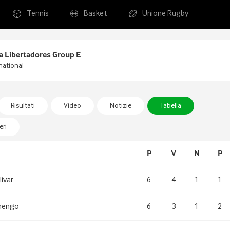
Tennis
Basket
Unione Rugby
 Libertadores Group E
national
Risultati
Video
Notizie
Tabella
ri
P
V
N
P
livar
6
4
1
1
mengo
6
3
1
2