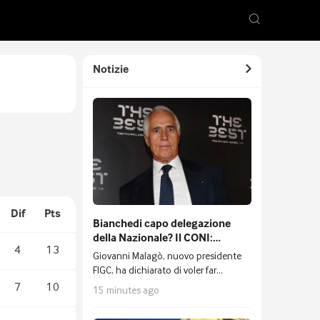
Notizie
Dif
Pts
Bianchedi capo delegazione
della Nazionale? Il CONI:
4
13
"Valutare eventuale
Giovanni Malagò, nuovo presidente
incompatibilità"
FIGC, ha dichiarato di voler far
ricoprire a Diana Bianchedi,
7
10
15 minutes ago
vicepresidente vicaria del CONI, il
ruolo di capo delegazione della