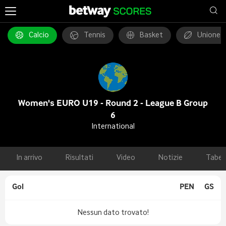
Calcio
Tennis
Basket
Unione 
Women's EURO U19 - Round 2 - League B Group
6
International
In arrivo
Risultati
Video
Notizie
Tabel
Gol
PEN
GS
Nessun dato trovato!