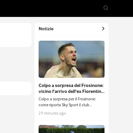
Notizie
Colpo a sorpresa del Frosinone:
vicino l'arrivo dell'ex Fiorentina
Terzic
Colpo a sorpresa per il Frosinone:
come riporta Sky Sport il club
gialloblu è molto vicino ad assicurarsi
29 minutes ago
Aleksa Terzic.