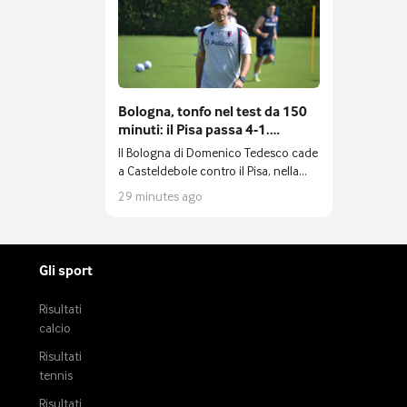
Bologna, tonfo nel test da 150
minuti: il Pisa passa 4-1.
Esordio per Dovbyk
Il Bologna di Domenico Tedesco cade
a Casteldebole contro il Pisa, nella
penultima amichevole del
29 minutes ago
precampionato prima dell'esordio in
campionato contro la Lazio.
Gli sport
Risultati
calcio
Risultati
tennis
Risultati