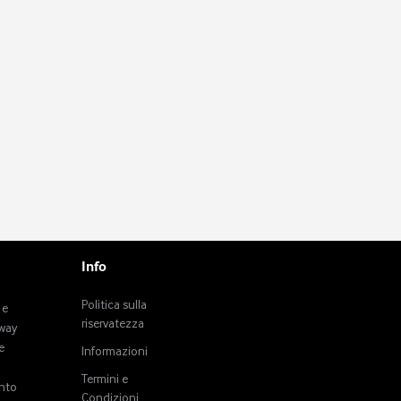
Info
Politica sulla
 e
riservatezza
tway
e
Informazioni
Termini e
anto
Condizioni