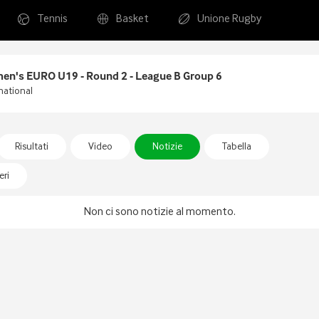
Tennis
Basket
Unione Rugby
en's EURO U19 - Round 2 - League B Group 6
national
Risultati
Video
Notizie
Tabella
ri
Non ci sono notizie al momento.