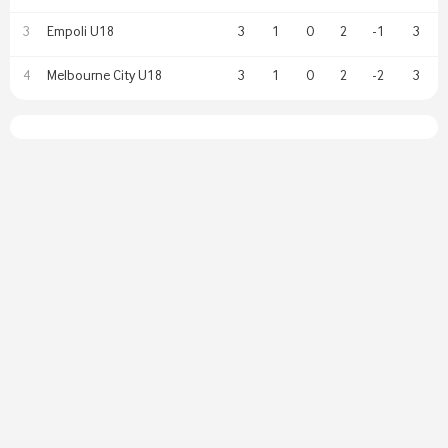
Empoli U18
3
1
0
2
-1
3
3
Melbourne City U18
3
1
0
2
-2
3
4