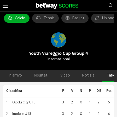
Calcio
Tennis
Basket
Unione 
Youth Viareggio Cup Group 4
International
In arrivo
Risultati
Video
Notizie
Tabel
Classifica
P
V
N
P
Dif
Pts
Ojodu City U18
3
2
0
1
2
6
1
Imolese U18
3
2
0
1
1
6
2