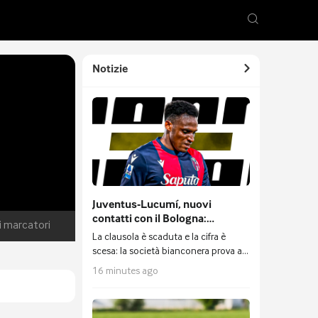
Notizie
Juventus-Lucumí, nuovi
contatti con il Bologna:
ri marcatori
distanza ridotta, si lavora anche
La clausola è scaduta e la cifra è
sulle contropartite
scesa: la società bianconera prova a
inserire delle contropartite
16 minutes ago