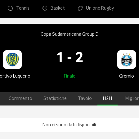
Tennis
Basket
Unione Rugby
Copa Sudamericana Group D
1
-
2
ortivo Luqueno
Finale
Gremio
Commento
Statistiche
Tavolo
H2H
Miglio
Non ci sono dati disponibili.