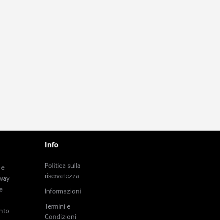
Info
Politica sulla
 e
riservatezza
tway
e
Informazioni
Termini e
anto
Condizioni