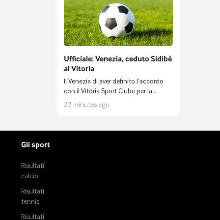
Ufficiale: Venezia, ceduto Sidibé
al Vitoria
Il Venezia di aver definito l’accordo
con il Vitória Sport Clube per la
cessione a titolo temporaneo con
27 minutes ago
diritto di opzione per l’acquisizione a
titolo definitivo del difensore Ahmed
Sidibé. Arrivato a Venezia nell’estate
2025 – prosegue il comunicato
Gli sport
stampa – Sidibé ha collezionato 7
presenze tra campionato e Coppa
Risultati
Italia con la maglia arancioneroverde,
calcio
contribuendo alla promozione in
Serie A della squadra guidata da
Risultati
mister Stroppa. In bocca al lupo,
tennis
Ahmed”. Foto: logo Venezia L'articolo
Risultati
Ufficiale: Venezia, ceduto Sidibé al