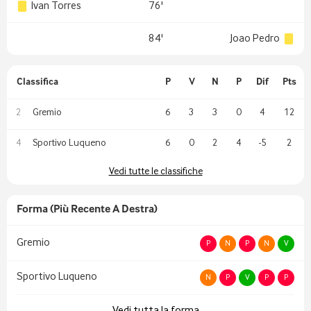
Ivan Torres
76
'
84
'
Joao Pedro
Classifica
P
V
N
P
Dif
Pts
Gremio
6
3
3
0
4
12
2
Sportivo Luqueno
6
0
2
4
-5
2
4
Vedi tutte le classifiche
Forma (più Recente A Destra)
Gremio
P
N
P
N
V
Sportivo Luqueno
N
P
V
P
P